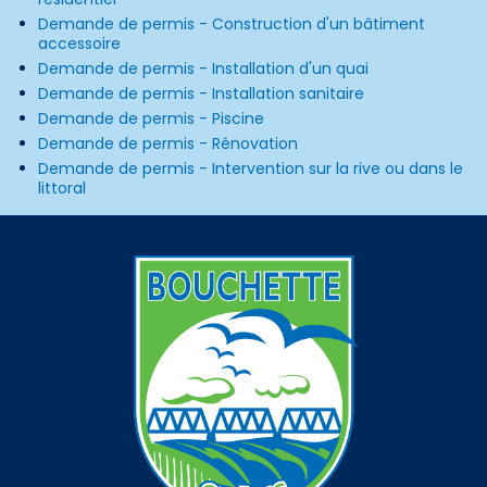
Demande de permis - Construction d'un bâtiment
accessoire
Demande de permis - Installation d'un quai
Demande de permis - Installation sanitaire
Demande de permis - Piscine
Demande de permis - Rénovation
Demande de permis - Intervention sur la rive ou dans le
littoral
-