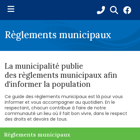
ubmenu (Ma municipalité )
Règlements municipaux
ubmenu (Conseil municipal )
ubmenu (Services aux citoyens )
ubmenu (Budget et taxes )
La municipalité publie
des règlements municipaux afin
ubmenu (Loisirs et culture )
d'informer la population
ubmenu (Tourisme )
Ce guide des règlements municipaux est là pour vous
informer et vous accompagner au quotidien. En le
respectant, chacun contribue à faire de notre
communauté un lieu où il fait bon vivre, dans le respect
des droits et devoirs de tous.
Règlements municipaux