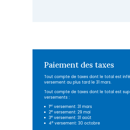
-
Paiement des taxes
Tout compte de taxes dont le total est infé
versement au plus tard le 31 mars.
Tout compte de taxes dont le total est sup
versements :
er
1
versement: 31 mars
e
2
versement: 29 mai
e
3
versement: 31 août
e
4
versement: 30 octobre