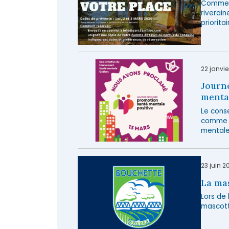
Comme à
riverain
priorita
22 janvie
Journé
mental
Le cons
comme é
mentale
23 juin 2
La ma
Lors de
mascotte