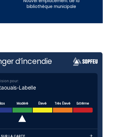
Nouvel emplacement de la
bibliothèque municipale
ger d’incendie
ision pour:
taouais-Labelle
Bas
Modéré
Élevé
Très Élevé
Extrême
 SUR LA CARTE