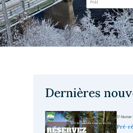
Dernières nouv
17 février
Pré-ré